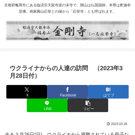
京都府亀岡市にある臨済宗天龍寺派の末寺で、開山は仏国国師、本尊は釈迦牟
尼佛。画家圓山応挙との縁から「応挙寺」とも呼ばれます。
ウクライナからの人達の訪問 （2023年3
月28日付）
X
Facebook
はてブ
LINE
コピー
2023.03.28
去る３月26日(日)、ウクライナから避難されている母子な