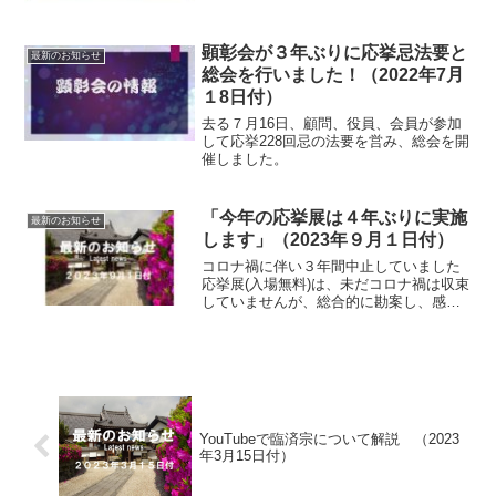
顕彰会が３年ぶりに応挙忌法要と
最新のお知らせ
総会を行いました！（2022年7月
１8日付）
去る７月16日、顧問、役員、会員が参加
して応挙228回忌の法要を営み、総会を開
催しました。
「今年の応挙展は４年ぶりに実施
最新のお知らせ
します」（2023年９月１日付）
コロナ禍に伴い３年間中止していました
応挙展(入場無料)は、未だコロナ禍は収束
していませんが、総合的に勘案し、感染
防止対策を行いながら次のとおり実施す
ることになりました。日時・令和５年１
１月３日(金)午前９時～午後３時場所・金
剛寺本堂出展・国...
YouTubeで臨済宗について解説 （2023
年3月15日付）