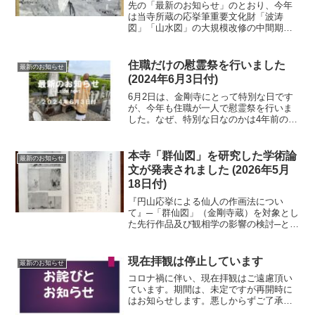
先の「最新のお知らせ」のとおり、今年
は当寺所蔵の応挙筆重要文化財「波涛
図」「山水図」の大規模改修の中間期に
当たることから、応挙の業績、改修の必
要性と意義、進捗状況等を多くの皆様に
知っていただき、顕彰の輪を広げるため
住職だけの慰霊祭を行いました
最新のお知らせ
の講演会を開催することにな...
(2024年6月3日付)
6月2日は、金剛寺にとって特別な日です
が、今年も住職が一人で慰霊祭を行いま
した。なぜ、特別な日なのかは4年前の
「最新のお知らせ」に詳しく書いていま
すので、是非ご覧下さい。太平洋戦争
「戦友と愛馬」の慰霊祭を行ないました
本寺「群仙図」を研究した学術論
最新のお知らせ
（2020年6月6日付）...
文が発表されました (2026年5月
18日付)
『円山応挙による仙人の作画法につい
て』─「群仙図」（金剛寺蔵）を対象とし
た先行作品及び観相学の影響の検討─と云
うテーマで美術史学会の学術論文を発表
したのは、鳥取県立美術館学芸員の杉ノ
原朋加さん。杉ノ原さんは、3年程前に大
現在拝観は停止しています
最新のお知らせ
阪大学の修士論文執筆...
コロナ禍に伴い、現在拝観はご遠慮頂い
ています。期間は、未定ですが再開時に
はお知らせします。悪しからずご了承下
さい。