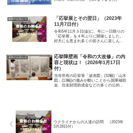
「応挙展とその翌日」（2023年
最新のお知らせ
11月7日付）
令和5年11月３日(金)に、年に一日限りの
「応挙展」を４年ぶりに開催しました。
好天にも恵まれ多くの皆さんに楽しんで
いただきました。今年は、複製「波涛
図」の12枚の襖を初めて横一列に展示し
てみました。この展示は、従来の定説と
応挙障壁画「令和の大改修」の内
最新のお知らせ
なる位置の襖を展開...
容と現状は！（2026年1月17日
付）
当寺所有の応挙筆「波涛図」(32幅)「山水
図」(13幅)の傷みが酷いことから国庫補助
金、住友財団助成金などの多くの公的補
助を活用し、9年間をかけて令和の大修復
が始まったことは既にお知らせしている
とおりです。修復が始まってから早いも
のでまもな...
ウクライナからの人達の訪問 （2023年
3月28日付）