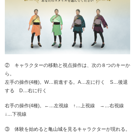
② キャラクターの移動と視点操作は、次の８つのキーか
ら。
左手の操作(4種)。W…前進する。A…左に行く S…後退
する D…右に行く
右手の操作(4種)。←…左視線 ↑…上視線 →…右視線
↓…下視線
③ 体験を始めると亀山城を見るキャラクターが現れる。