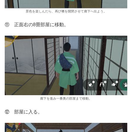
景色を楽しんだら、再び襖を開閉させて廊下へ出よう。
⑪ 正面右の8畳部屋に移動。
廊下を進み一番奥の部屋まで移動。
⑫ 部屋に入る。