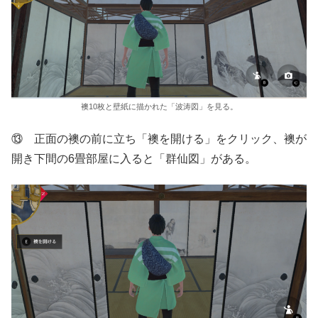
襖10枚と壁紙に描かれた「波涛図」を見る。
⑬ 正面の襖の前に立ち「襖を開ける」をクリック、襖が
開き下間の6畳部屋に入ると「群仙図」がある。