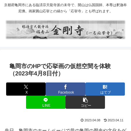
京都府亀岡市にある臨済宗天龍寺派の末寺で、開山は仏国国師、本尊は釈迦牟
尼佛。画家圓山応挙との縁から「応挙寺」とも呼ばれます。
亀岡市のHPで応挙画の仮想空間を体験
（2023年4月8日付）
X
Facebook
はてブ
LINE
コピー
2023.04.08
2023.04.11
先日、亀岡市のホームページで昔の亀岡の歴史や文化をゲ