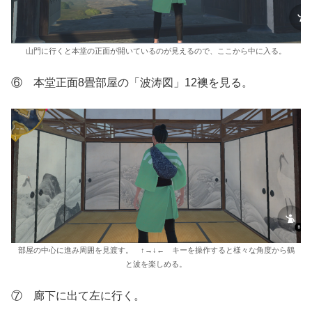
山門に行くと本堂の正面が開いているのが見えるので、ここから中に入る。
⑥ 本堂正面8畳部屋の「波涛図」12襖を見る。
部屋の中心に進み周囲を見渡す。 ↑→↓← キーを操作すると様々な角度から鶴
と波を楽しめる。
⑦ 廊下に出て左に行く。