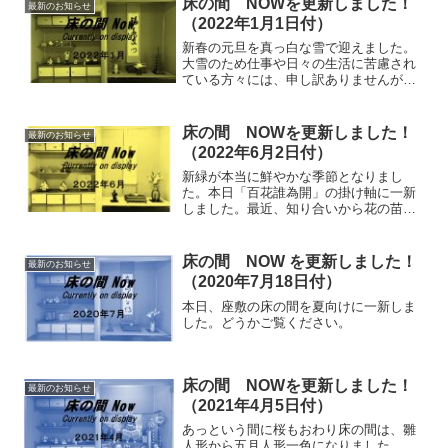
床の間 NOWを更新しました！
最新のお知らせ
（2022年1月1日付）
新春の元旦を真っ白な雪で迎えました。
大雪のため仕事や日々の生活に苦慮され
ている方々には、申し訳ありませんが、
うっすらと積もった美しい雪景色を見て
いると、心身ともにさわやかな一年を迎
える事ができました。今年も数か月に一
床の間 NOWを更新しました！
最新のお知らせ
度の更新となると思います...
（2022年6月2日付）
新緑が本当に鮮やかな季節となりまし
た。本日「百花誰為開」の掛け軸に一新
しました。最近、知り合いから花の苗を
頂いた事から初めて花の栽培にチャレン
ジしてみました。全くの素人で恥ずかし
いのですが何事も経験なので、合わせて
床の間 NOW を更新しました！
最新のお知らせ
UPしていきたいと思ってい...
（2020年7月18日付）
本日、座敷の床の間を夏向けに一新しま
した。どうかご覧ください。
床の間 NOWを更新しました！
最新のお知らせ
（2021年4月5日付）
あっという間に桜もおわり床の間は、雛
人形から五月人形一色になりました。