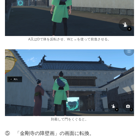
A又はDで体を反転させ、Wと→を使って前進させる。
到着して門をくぐると。
⑤ 「金剛寺の障壁画」の画面に転換。