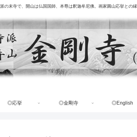
派の末寺で、開山は仏国国師、本尊は釈迦牟尼佛。画家圓山応挙との縁
◎応挙
◎金剛寺
◎English