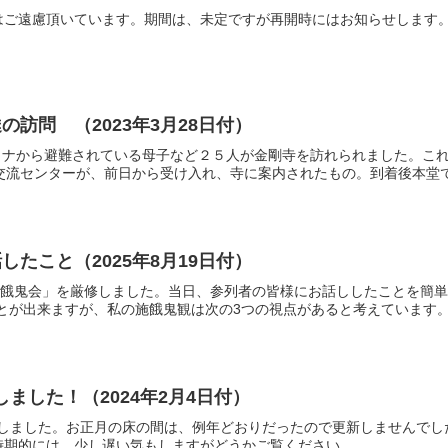
はご遠慮頂いています。期間は、未定ですが再開時にはお知らせします
訪問 （2023年3月28日付）
ライナから避難されている母子など２５人が金剛寺を訪れられました。こ
交流センターが、前日から受け入れ、寺に案内されたもの。到着後本堂で、
たこと（2025年8月19日付）
「施餓鬼会」を厳修しました。当日、参列者の皆様にお話ししたことを簡
とが出来ますが、私の施餓鬼観は次の3つの視点があると考えています。①
ました！（2024年2月4日付）
新しました。お正月の床の間は、例年どおりだったので更新しませんでし
時期的には、少し遅い気もしますがどうかご覧ください。