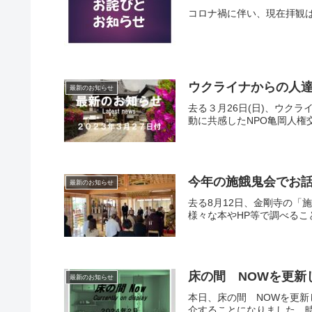
コロナ禍に伴い、現在拝観
ウクライナからの人達の
最新のお知らせ
去る３月26日(日)、ウク
動に共感したNPO亀岡人権
今年の施餓鬼会でお話し
最新のお知らせ
去る8月12日、金剛寺の
様々な本やHP等で調べるこ
床の間 NOWを更新し
最新のお知らせ
本日、床の間 NOWを更
介することになりました。