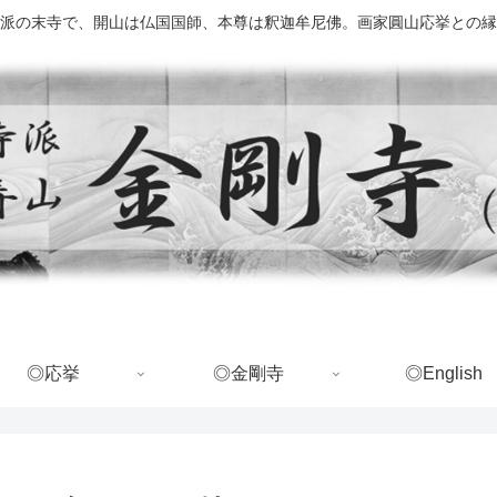
派の末寺で、開山は仏国国師、本尊は釈迦牟尼佛。画家圓山応挙との縁
◎応挙
◎金剛寺
◎English