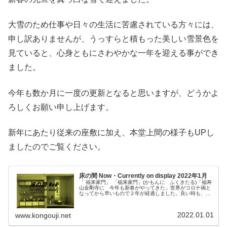
大雪のため仕事や日々の生活に苦慮されている方々には、
申し訳ありませんが、うっすらと積もった美しい雪景色を
見ていると、心身ともにさわやかな一年を迎える事ができ
ました。
今年も数か月に一度の更新となると思いますが、どうかよ
ろしくお願い申し上げます。
新年にあたり従来の座敷に加え、本堂上間の様子もUPし
ましたのでご覧ください。
床の間 Now・Currently on display 2022年1月
「 福来家門」 「福来家門」(かもんに ふくきたる)「福寿
山金剛寺に 今年も新春がやってきた」世界がコロナ禍と
なってから早いもので２年が経過しました。良い時も、悪
い時も、時は公平に経過します。何かのせい、誰かのせい
ではなく、自分は今何ができ...
2022.01.01
www.kongouji.net