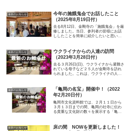
今年の施餓鬼会でお話したこと
最新のお知らせ
（2025年8月19日付）
去る8月12日、金剛寺の「施餓鬼会」を厳
修しました。当日、参列者の皆様にお話
ししたことを簡単に紹介したいと思いま
す。「施餓鬼会とは何なのかは、様々な
本やHP等で調べることが出来ますが、私
の施餓鬼観は次の3つの視点があると考え
ウクライナからの人達の訪問
最新のお知らせ
ています。①仏教...
（2023年3月28日付）
去る３月26日(日)、ウクライナから避難さ
れている母子など２５人が金剛寺を訪れ
られました。これは、ウクライナの人々
を支援するボランティア団体の活動に共
感したNPO亀岡人権交流センターが、前
日から受け入れ、寺に案内されたもの。
「亀岡の名宝」開催中！（2022
最新のお知らせ
到着後本堂で、今...
年2月20日付）
亀岡市文化資料館では、２月１１日から
３月１３日までの間、亀岡の社寺に伝わ
る貴重な文化財の数々を展示する「亀岡
の名宝」展を開催しています。開催チラ
シの表面開催チラシの裏面後水尾上皇ゆ
かりの品々などが展示されている会場金
床の間 NOWを更新しました！
最新のお知らせ
剛寺の群仙図や応挙関連品...