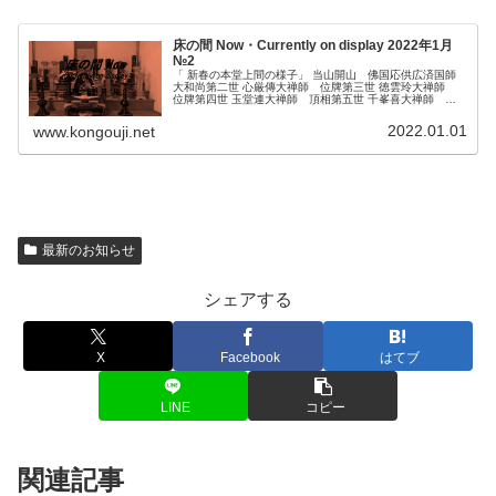
床の間 Now・Currently on display 2022年1月
№2
「 新春の本堂上間の様子」 当山開山 佛国応供広済国師
大和尚第二世 心厳傳大禅師 位牌第三世 徳雲玲大禅師
位牌第四世 玉堂連大禅師 頂相第五世 千峯喜大禅師 位
牌第六世 盤山禅大禅師 頂相第七世 千叟鳳大禅師 頂相
第八世 太嶺痩大禅師 位...
2022.01.01
www.kongouji.net
最新のお知らせ
シェアする
X
Facebook
はてブ
LINE
コピー
関連記事