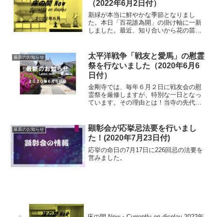
（2022年6月2日付）
新緑が本当に鮮やかな季節となりまし
た。本日「百花誰為開」の掛け軸に一新
しました。最近、知り合いから花の苗を
頂いた事から初めて花の栽培にチャレン
ジしてみました。全くの素人で恥ずかし
いのですが何事も経験なので、合わせて
太平洋戦争「戦友と愛馬」の慰霊
最新のお知らせ
UPしていきたいと思ってい...
祭を行ないました（2020年6月6
日付）
金剛寺では、毎年６月２日に戦友会の慰
霊祭を厳修しますが、特別な一日となっ
ています。その理由とは！当寺の先代住
職の承謙和尚も会員であった六一戦友会
の慰霊祭を、40年ほど前から行っていま
す。当初40人程が参加されていました
顕彰会が応挙忌法要を行いまし
最新のお知らせ
が、高齢化にともない徐...
た！(2020年7月23日付)
応挙の命日の7月17日に226回忌の法要を
営みました。
床の間 Now・Currently on display 2022年