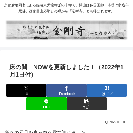
京都府亀岡市にある臨済宗天龍寺派の末寺で、開山は仏国国師、本尊は釈迦牟
尼佛。画家圓山応挙との縁から「応挙寺」とも呼ばれます。
床の間 NOWを更新しました！（2022年1
月1日付）
X
Facebook
はてブ
LINE
コピー
2022.01.01
新春の元旦を真っ白な雪で迎えました。