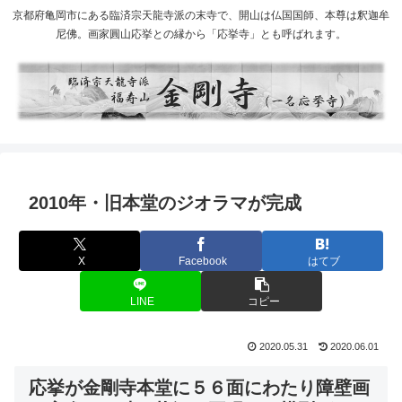
京都府亀岡市にある臨済宗天龍寺派の末寺で、開山は仏国国師、本尊は釈迦牟
尼佛。画家圓山応挙との縁から「応挙寺」とも呼ばれます。
2010年・旧本堂のジオラマが完成
X
Facebook
はてブ
LINE
コピー
2020.05.31
2020.06.01
応挙が金剛寺本堂に５６面にわたり障壁画