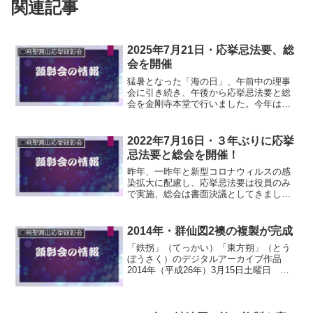
関連記事
2025年7月21日・応挙忌法要、総
〇画聖圓山応挙顕彰会
会を開催
猛暑となった「海の日」、午前中の理事
会に引き続き、午後から応挙忌法要と総
会を金剛寺本堂で行いました。今年は、
応挙の没後231回忌にあたり、33人の参加
者全員が焼香してその遺徳を偲びまし
た。続く総会では、当会発足当初からの
2022年7月16日・３年ぶりに応挙
〇画聖圓山応挙顕彰会
念願であり昨年度の活...
忌法要と総会を開催！
昨年、一昨年と新型コロナウィルスの感
染拡大に配慮し、応挙忌法要は役員のみ
で実施、総会は書面決議としてきました
が、今年は３年ぶりに実施開催しまし
た。当日、前田会長は欠席しましたが、
応挙忌法要には市長、府議会議員など６
2014年・群仙図2襖の複製が完成
〇画聖圓山応挙顕彰会
人の顧問全員と、役員、会員...
「鉄拐」（てっかい）「東方朔」（とう
ぼうさく）のデジタルアーカイブ作品
2014年（平成26年）3月15日土曜日 朝
日新聞より痛み防ぐ応挙の複製画 群仙
図の2幅金剛寺、常設展示へ 亀岡市曽我
部町の金剛寺で、江戸時代の絵師、円山