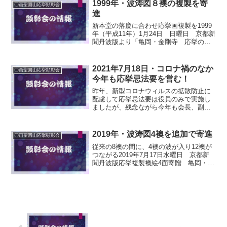
応挙の障壁画「群...
1999年・波涛図８襖の複製を寄
〇画聖圓山応挙顕彰会
進
新本堂の落慶に合わせ応挙画複製を1999
年（平成11年）1月24日 日曜日 京都新
聞丹波版より「亀岡・金剛寺 応挙のふ
すま絵 鮮やかよみがえる」亀岡市曽我
部町の臨済宗天竜寺派金剛寺で23日、亀
岡ゆかりの江戸時代の日本画家・円山応
2021年7月18日・コロナ禍のなか
〇画聖圓山応挙顕彰会
挙が同寺に残...
今年も応挙忌法要を営む！
昨年、新型コロナウィルスの拡散防止に
配慮して応挙忌法要は役員のみで実施し
ましたが、残念ながら今年も会長、副会
長、寺総代理事の６名で厳修しました。
今年は、没後２２７回忌に当たります。
応挙の戒名「円誉無三一妙居士」の位牌
2019年・波涛図4襖を追加で寄進
〇画聖圓山応挙顕彰会
を前に、全員が焼香して遺...
従来の8襖の間に、4襖の波が入り12襖が
つながる2019年7月17日水曜日 京都新
聞丹波版応挙複製襖絵4面寄贈 亀岡・金
剛寺 225回忌に合わせ 江戸時代の絵
師、円山応挙ゆかりの金剛寺（亀岡市曽
我部町）で15日、応挙が描いた襖絵「波
涛図」の...