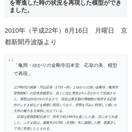
を寄進した時の状況を再現した模型ができ
ました。
2010年（平成22年）8月16日 月曜日 京
都新聞丹波版より
「亀岡・ゆかりの金剛寺旧本堂 応挙の美、模型
で再現」
江戸時代の画家・円山応挙（1733～95）とゆかりの深い金剛寺（亀岡市
曽我部町）の旧本堂模型を、近くに住む男性が3ヶ月がかりで完成させ
た。模型は20分の1の大きさで、現在は東京都の博物館が保管する応挙
作のふすま絵などを精密に再現しており、空間を巧みに利用して描いた
大作の魅力を立体的に伝えている。
応挙は曽我部町出身で、同寺で幼少時代を過ごした後、京に出て大成
した。ふすま絵は、最晩年の1788（天明8）年に疎開した際、墨書きし
て寺に寄進したとされる。