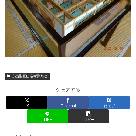
〇画聖圓山応挙顕彰会
シェアする
X
Facebook
はてブ
LINE
コピー