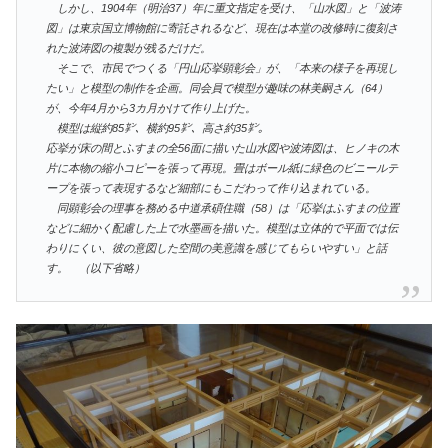
しかし、1904年（明治37）年に重文指定を受け、「山水図」と「波涛
図」は東京国立博物館に寄託されるなど、現在は本堂の改修時に復刻さ
れた波涛図の複製が残るだけだ。
そこで、市民でつくる「円山応挙顕彰会」が、「本来の様子を再現し
たい」と模型の制作を企画。同会員で模型が趣味の林美嗣さん（64）
が、今年4月から3カ月かけて作り上げた。
模型は縦約85㌢、横約95㌢、高さ約35㌢。
応挙が床の間とふすまの全56面に描いた山水図や波涛図は、ヒノキの木
片に本物の縮小コピーを張って再現。畳はボール紙に緑色のビニールテ
ープを張って表現するなど細部にもこだわって作り込まれている。
同顕彰会の理事を務める中道承碩住職（58）は「応挙はふすまの位置
などに細かく配慮した上で水墨画を描いた。模型は立体的で平面では伝
わりにくい、彼の意図した空間の美意識を感じてもらいやすい」と話
す。 （以下省略）