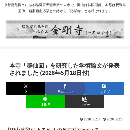
京都府亀岡市にある臨済宗天龍寺派の末寺で、開山は仏国国師、本尊は釈迦牟
尼佛。画家圓山応挙との縁から「応挙寺」とも呼ばれます。
本寺「群仙図」を研究した学術論文が発表
されました (2026年5月18日付)
X
Facebook
はてブ
LINE
コピー
2026.05.18
2026.06.20