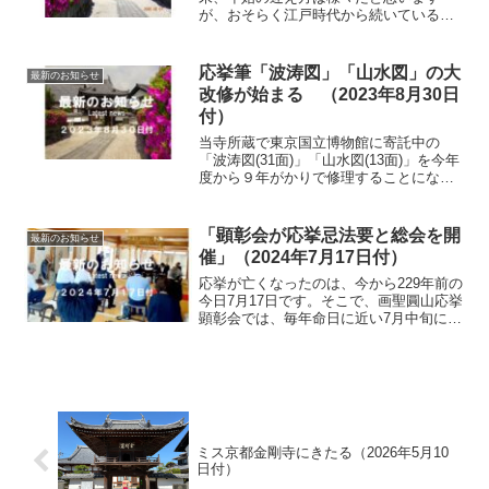
が、おそらく江戸時代から続いていると
考えられる金剛寺の様子をご紹介しま
す。まず、本堂の上間に歴代住職の頂相
（ちんそう・肖像掛け軸）を掛け、餅、
応挙筆「波涛図」「山水図」の大
最新のお知らせ
蜜柑、茶をお供えし、住職の正...
改修が始まる （2023年8月30日
付）
当寺所蔵で東京国立博物館に寄託中の
「波涛図(31面)」「山水図(13面)」を今年
度から９年がかりで修理することにな
り、一部は既に京都国立博物館内の文化
財保存修理所に運ばれ改修が始まってい
ます。応挙が寄進後約100年間は、わらぶ
「顕彰会が応挙忌法要と総会を開
最新のお知らせ
きの本堂内に誰...
催」（2024年7月17日付）
応挙が亡くなったのは、今から229年前の
今日7月17日です。そこで、画聖圓山応挙
顕彰会では、毎年命日に近い7月中旬に応
挙忌法要と総会を実施しています。今年
は、去る15日(月)「海の日」に会員約30
人が出席し、顕彰会が寄贈した波涛図な
どのレプ...
ミス京都金剛寺にきたる（2026年5月10
日付）