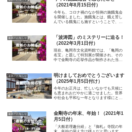
（2021年8月15日付）
今年も、コロナ禍のなか恒例の施餓鬼会
を開催しました。施餓鬼とは、餓え苦し
んでいる餓鬼にも施すということで、世
界中の全ての命に感謝する法要です。私
たちの命は、肉や野菜などあらゆる命を
頂くことにより支えられ、それら全ての
「波涛図」のミステリーに迫る！
最新のお知らせ
命に感謝し供養することが...
（2022年3月1日付）
現在、亀岡市文化資料館では、「亀岡の
名宝」と題して特別展が開催され、その
中で金剛寺の応挙作品が制作された当時
の本堂をVR（バーチャル リアルティ
ー）で再現する試みがされています。そ
こで問題となるのが、応挙が描いた当時
明けましておめでとうございます
最新のお知らせ
「波涛図」（３０襖及び１...
（2025年1月5日付け）
今年のお正月は、忙しいなかでも天候に
も恵まれおだやかに過ごせました。世界
や社会も平和な一年となります様にと、
願わずにはいられません。当寺のHPをリ
ニュゥアルして５年目となりますが、先
日も思わぬ人から「見ていますよ」と言
金剛寺の年末、年始！（2021年1
最新のお知らせ
っていただき嬉しくなり...
月5日付）
「大般若理趣分経」と『御札』寺院の年
末、年始の迎え方は様々だと思います