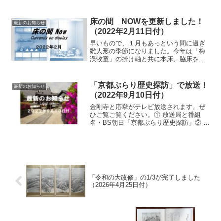
「応挙展」は、会場となる本堂が三密状
態を回避できないことから残念ながら今
年も中止とさせて頂きます。３年連続の
床の間 NOWを更新しました！
最新のお知らせ
中止となり、開催を楽...
（2022年2月11日付）
早いもので、１月もあっという間に過ぎ
雛人形の季節になりました。今年は「梅
渓牧童」の掛け軸と共に本床、脇床を使
ってちょっと違った雰囲気に飾りつけを
してみました。お楽しみください。
「京都ぶらり歴史探訪」で放送！
最新のお知らせ
（2022年9月10日付）
金剛寺と応挙がテレビ放送されます。ぜ
ひご覧ご覧ください。① 放送局と番組
名・BS朝日「京都ぶらり歴史探訪」② 放
送日・9月21日(水)午後8時から③ 出演
者・宇梶剛士(うかじ たかし)さん京都ぶ
らり歴史探訪 | BS朝日 (bs-asahi...
「令和の大改修」の1/3が完了しました
（2026年4月25日付）