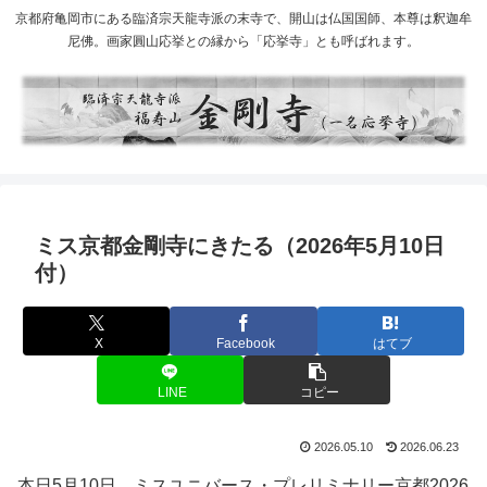
京都府亀岡市にある臨済宗天龍寺派の末寺で、開山は仏国国師、本尊は釈迦牟
尼佛。画家圓山応挙との縁から「応挙寺」とも呼ばれます。
ミス京都金剛寺にきたる（2026年5月10日
付）
X
Facebook
はてブ
LINE
コピー
2026.05.10
2026.06.23
本日5月10日、ミスユニバース・プレリミナリー京都2026