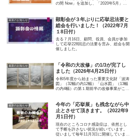
の間 Now」を追加し、「2020年5月」を
始めてUPしました。
顕彰会が３年ぶりに応挙忌法要と
最新のお知らせ
総会を行いました！（2022年7月
１8日付）
去る７月16日、顧問、役員、会員が参加
して応挙228回忌の法要を営み、総会を開
催しました。
「令和の大改修」の1/3が完了し
最新のお知らせ
ました（2026年4月25日付）
令和5年度から始まった重要文化財「波涛
図」（32幅の内12幅）「山水図」（13幅
の内4幅）の第１期前半の改修事業がこの
程完了、京都国立博物館（文化財保存修
理所）から寄託先の東京国立博物館に返
却され、4月23日に地下の特別室で関係者
今年の「応挙展」も残念ながら中
最新のお知らせ
が確認作業...
止とさせて頂きます。（2022年9
月1日付）
現在のところコロナ感染症は、依然とし
て予断を許さない状況が続いています。
従いまして毎年11月3日に開催しています