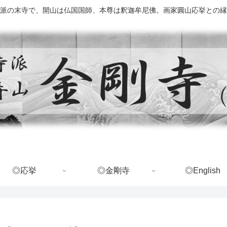
派の末寺で、開山は仏国国師、本尊は釈迦牟尼佛。画家圓山応挙との縁
◎応挙
◎金剛寺
◎English