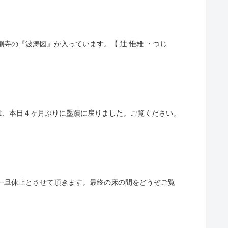
金剛寺の『波涛図』が入っています。【 辻 惟雄 ・つじ
は、本日４ヶ月ぶりに墨蹟に戻りました。ご覧ください。
て一旦休止とさせて頂きます。最終の床の間をどうぞご覧