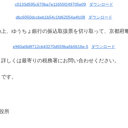
c0133d595c670ba7e11655f249705e09
ダウンロード
dbc6050dccbeb1b54c1fd62054a4fc08
ダウンロード
の上、ゆうちょ銀行の振込取扱票を切り取って、京都府
e960a0b8f712cb43270d559ba5b5616e-5
ダウンロード
。詳しくは最寄りの税務署にお問い合わせください。
りです。
市役所