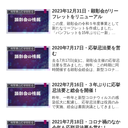
2023年12月31日・顕彰会がリー
〇画聖圓山応挙顕彰会
フレットをリニューアル
この度、顕彰会の令和５年度事業として
新たなリーフレットを作成しました。
「パンフレットを15年ぶりに一新」
（2023年12月31日付） | 臨済宗天龍寺
派 福寿山金剛寺（一名応挙寺）
(kongouji.net)
2020年7月17日・応挙忌法要を営
〇画聖圓山応挙顕彰会
む
去る7月17日(金)に、顕彰会主催の応挙忌
法要を営みました。例年、この時期に同
時開催する顕彰会総会は、新型コロナウ
ィルスの拡散に配慮して書面開催としま
したが、応挙忌法要は会長、副会長、会
計理事と住職のみが参加して実施しまし
2022年7月16日・３年ぶりに応挙
〇画聖圓山応挙顕彰会
た。当日は、応挙の...
忌法要と総会を開催！
昨年、一昨年と新型コロナウィルスの感
染拡大に配慮し、応挙忌法要は役員のみ
で実施、総会は書面決議としてきました
が、今年は３年ぶりに実施開催しまし
た。当日、前田会長は欠席しましたが、
応挙忌法要には市長、府議会議員など６
2021年7月18日・コロナ禍のなか
〇画聖圓山応挙顕彰会
人の顧問全員と、役員、会員...
今年も応挙忌法要を営む！