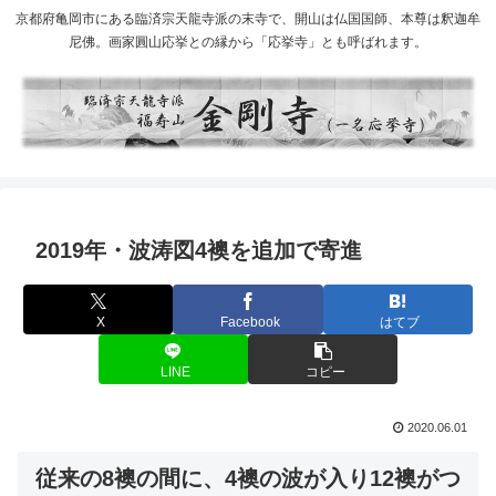
京都府亀岡市にある臨済宗天龍寺派の末寺で、開山は仏国国師、本尊は釈迦牟
尼佛。画家圓山応挙との縁から「応挙寺」とも呼ばれます。
2019年・波涛図4襖を追加で寄進
X
Facebook
はてブ
LINE
コピー
2020.06.01
従来の8襖の間に、4襖の波が入り12襖がつ