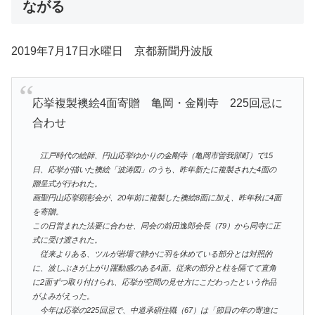
ながる
2019年7月17日水曜日 京都新聞丹波版
応挙複製襖絵4面寄贈 亀岡・金剛寺 225回忌に
合わせ
江戸時代の絵師、円山応挙ゆかりの金剛寺（亀岡市曽我部町）で15
日、応挙が描いた襖絵「波涛図」のうち、昨年新たに複製された4面の
贈呈式が行われた。
画聖円山応挙顕彰会が、20年前に複製した襖絵8面に加え、昨年秋に4面
を寄贈。
この日営まれた法要に合わせ、同会の前田逸郎会長（79）から同寺に正
式に受け渡された。
従来よりある、ツルが岩場で静かに羽を休めている部分とは対照的
に、波しぶきが上がり躍動感のある4面。従来の部分と柱を隔てて直角
に2面ずつ取り付けられ、応挙が空間の見せ方にこだわったという作品
がよみがえった。
今年は応挙の225回忌で、中道承碩住職（67）は「節目の年の寄進に