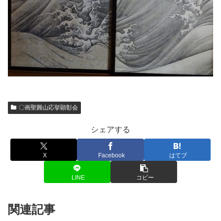
〇画聖圓山応挙顕彰会
シェアする
X
Facebook
はてブ
LINE
コピー
関連記事