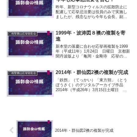
昨年、新型コロナウィルスの拡散防止に
配慮して応挙忌法要は役員のみで実施し
ましたが、残念ながら今年も会長、副会
長、寺総代理事の６名で厳修しました。
今年は、没後２２７回忌に当たります。
応挙の戒名「円誉無三一妙居士」の位牌
1999年・波涛図８襖の複製を寄
〇画聖圓山応挙顕彰会
を前に、全員が焼香して遺...
進
新本堂の落慶に合わせ応挙画複製を1999
年（平成11年）1月24日 日曜日 京都新
聞丹波版より「亀岡・金剛寺 応挙のふ
すま絵 鮮やかよみがえる」亀岡市曽我
部町の臨済宗天竜寺派金剛寺で23日、亀
岡ゆかりの江戸時代の日本画家・円山応
2014年・群仙図2襖の複製が完成
〇画聖圓山応挙顕彰会
挙が同寺に残...
「鉄拐」（てっかい）「東方朔」（とう
ぼうさく）のデジタルアーカイブ作品
2014年（平成26年）3月15日土曜日 朝
日新聞より痛み防ぐ応挙の複製画 群仙
図の2幅金剛寺、常設展示へ 亀岡市曽我
部町の金剛寺で、江戸時代の絵師、円山
応挙の障壁画「群...
2014年・群仙図2襖の複製が完成