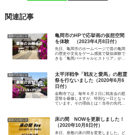
関連記事
亀岡市のHPで応挙画の仮想空間
最新のお知らせ
を体験 （2023年4月8日付）
先日、亀岡市のホームページで昔の亀岡
の歴史や文化をゲーム感覚で疑似体験で
きる「亀岡バーチャルヒストリア」が提
供され、金剛寺の応挙障壁画も当時の雰
囲気で見る事が可能となりました。亀岡
市のHPから「デジタル文化資料館」に入
太平洋戦争「戦友と愛馬」の慰霊
最新のお知らせ
る早速やってみましたが...
祭を行ないました（2020年6月6
日付）
金剛寺では、毎年６月２日に戦友会の慰
霊祭を厳修しますが、特別な一日となっ
ています。その理由とは！当寺の先代住
職の承謙和尚も会員であった六一戦友会
の慰霊祭を、40年ほど前から行っていま
す。当初40人程が参加されていました
床の間 NOWを更新しました！
最新のお知らせ
が、高齢化にともない徐...
（2020年10月8日付）
本日、座敷の床の間を変更しました。ど