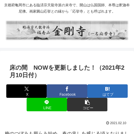
京都府亀岡市にある臨済宗天龍寺派の末寺で、開山は仏国国師、本尊は釈迦牟
尼佛。画家圓山応挙との縁から「応挙寺」とも呼ばれます。
床の間 NOWを更新しました！（2021年2
月10日付）
X
Facebook
はてブ
LINE
コピー
2021.02.10
梅のつぼみも膨らみ始め、春の兆しを感じる頃となりまし