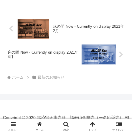
今年は、応挙の没後232回忌にあたり、参
加者全員が焼香をしてその遺徳を偲びま
した。法要終了後は...
床の間 Now・Currently on display 2021年
2月
床の間 Now・Currently on display 2021年
4月
ホーム
最新のお知らせ
Copyright © 2020 臨済宗天龍寺派 福寿山金剛寺（一名応挙寺） All
Rights Reserved.
メニュー
ホーム
検索
トップ
サイドバー