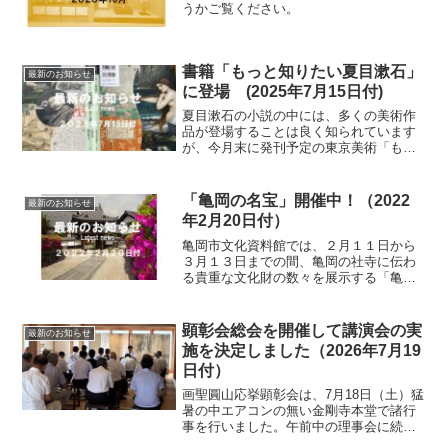
うかご覧ください。
書籍「もっと知りたい夏目漱石」
最新のお知らせ
に登場 (2025年7月15日付)
夏目漱石の小説の中には、多くの美術作
品が登場することは良く知られています
が、今月末に発刊予定の東京美術「もっ
と知りたい夏目漱石・文学と美術」
P50、51に小説「行人」(こうじん)に金剛
寺の「波涛図」が登場する様子が取り上
「亀岡の名宝」開催中！（2022
最新のお知らせ
げられています。二人...
年2月20日付）
亀岡市文化資料館では、２月１１日から
３月１３日までの間、亀岡の社寺に伝わ
る貴重な文化財の数々を展示する「亀岡
の名宝」展を開催しています。開催チラ
シの表面開催チラシの裏面後水尾上皇ゆ
かりの品々などが展示されている会場金
顕彰会総会を開催して講演会の実
最新のお知らせ
剛寺の群仙図や応挙関連品...
施を決定しました（2026年7月19
日付）
画聖圓山応挙顕彰会は、7月18日（土）猛
暑の中エアコンの無い金剛寺本堂で諸行
事を行いました。午前中の理事会に続
き、午後からは応挙忌法要と総会です。