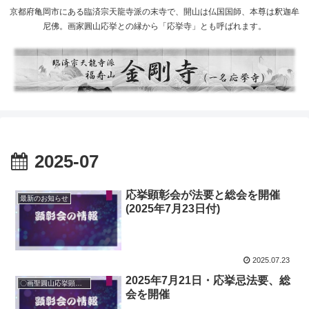
京都府亀岡市にある臨済宗天龍寺派の末寺で、開山は仏国国師、本尊は釈迦牟
尼佛。画家圓山応挙との縁から「応挙寺」とも呼ばれます。
2025-07
応挙顕彰会が法要と総会を開催
最新のお知らせ
(2025年7月23日付)
2025.07.23
2025年7月21日・応挙忌法要、総
〇画聖圓山応挙顕彰会
会を開催