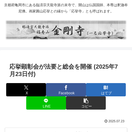
京都府亀岡市にある臨済宗天龍寺派の末寺で、開山は仏国国師、本尊は釈迦牟
尼佛。画家圓山応挙との縁から「応挙寺」とも呼ばれます。
応挙顕彰会が法要と総会を開催 (2025年7
月23日付)
X
Facebook
はてブ
LINE
コピー
2025.07.23