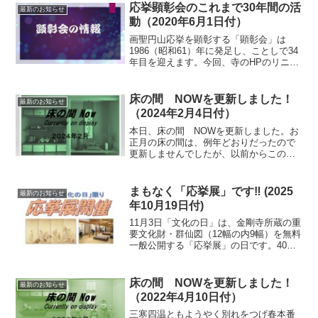
応挙顕彰会のこれまで30年間の活
最新のお知らせ
動（2020年6月1日付）
画聖円山応挙を顕彰する「顕彰会」は
1986（昭和61）年に発足し、ことしで34
年目を迎えます。今回、寺のHPのリニュ
ーアルに伴ない顕彰会のHPもリニューア
ルしました。これまでは、固定ページで
したが、今回カテゴリとして最新情報を
床の間 NOWを更新しました！
最新のお知らせ
皆様にお伝えす...
（2024年2月4日付）
本日、床の間 NOWを更新しました。お
正月の床の間は、例年どおりだったので
更新しませんでしたが、以前からこの時
期にと思っていた墨蹟をやっと紹介する
ことになりました。時期的には、少し遅
い気もしますがどうかご覧ください。
まもなく「応挙展」です‼ (2025
最新のお知らせ
年10月19日付)
11月3日「文化の日」は、金剛寺所蔵の重
要文化財・群仙図（12幅の内9幅）を無料
一般公開する「応挙展」の日です。40年
近く続けている年に一度の恒例行事。こ
の機会にぜひご来場ください。カラー案
内ビラダウンロード見どころは、昨年11
床の間 NOWを更新しました！
最新のお知らせ
月12日付け...
（2022年4月10日付）
三寒四温ともようやく別れをつげ春本番