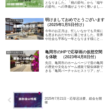
となりました。「桃の節句」から「端午
の節句」への準備がようやく整いまし
た。例年とは少しアレンジした様子をご
覧ください。
明けましておめでとうございます
最新のお知らせ
（2025年1月5日付け）
今年のお正月は、忙しいなかでも天候に
も恵まれおだやかに過ごせました。世界
や社会も平和な一年となります様にと、
願わずにはいられません。当寺のHPをリ
ニュゥアルして５年目となりますが、先
日も思わぬ人から「見ていますよ」と言
亀岡市のHPで応挙画の仮想空間
最新のお知らせ
っていただき嬉しくなり...
を体験 （2023年4月8日付）
先日、亀岡市のホームページで昔の亀岡
の歴史や文化をゲーム感覚で疑似体験で
きる「亀岡バーチャルヒストリア」が提
供され、金剛寺の応挙障壁画も当時の雰
囲気で見る事が可能となりました。亀岡
市のHPから「デジタル文化資料館」に入
る早速やってみましたが...
2025年7月21日・応挙忌法要、総会を開
催