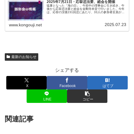
2025年7月21日・応挙忌法要、総会を開催
猛暑となった「海の日」、午前中の理事会に引き続き、午
後から応挙忌法要と総会を金剛寺本堂で行いました。今年
は、応挙の没後231回忌にあたり、33人の参加者全員が焼
香してその遺徳を偲びました。続く総会では、当会発足当
初からの念願であり昨年度の活...
2025.07.23
www.kongouji.net
最新のお知らせ
シェアする
X
Facebook
はてブ
LINE
コピー
関連記事