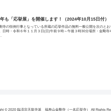
年も「応挙展」を開催します！（2024年10月15日付）
剛寺の恒例行事となっている所蔵の応挙作品の無料一般公開を次のとお
。日時・令和６年１１月３日(日)午前９時～午後３時30分場所・金剛寺
..
ight © 2020 臨済宗天龍寺派 福寿山金剛寺（一名応挙寺） All Rights Res