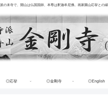
派の末寺で、開山は仏国国師、本尊は釈迦牟尼佛。画家圓山応挙との縁
◎応挙
◎金剛寺
◎English