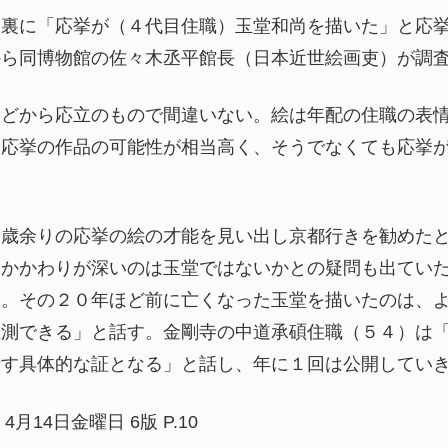
、裏に「応挙が（４代目住職）玉堂和尚を描いた」と応
から同博物館の佐々木丞平館長（日本近世絵画吏）が調
などから応立のもので間違いない。絵は年配の住職の表
。応挙の作品の可能性が相当高く、そうでなくても応挙
０歳余りの応挙の絵の才能を見い出し京都行きを勧めた
、かかわりが深いのは玉堂ではないかとの疑問も出てい
う。その２０年ほど前に亡くなった玉堂を描いたのは、
推測できる」と話す。金剛寺の中道承碩住職（５４）は
示す具体的な証となる」と話し、年に１回は公開してい
4月14日金曜日 6版 P.10