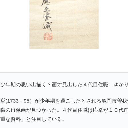
 少年期の思い出描く？画才見出した４代目住職 ゆか
挙(1733－95）が少年期を過ごしたとされる亀岡市曽
住職の肖像画が見つかった。４代目住職は応挙が１０代
貴重な資料」と注目している。