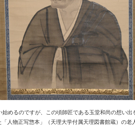
使い始めるのですが、この頃師匠である玉堂和尚の想い
年に描いた「人物正写惣本」（天理大学付属天理図書館蔵）