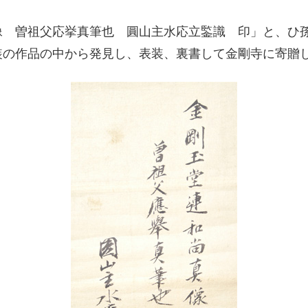
像 曽祖父応挙真筆也 圓山主水応立鍳識 印」と、ひ
装の作品の中から発見し、表装、裏書して金剛寺に寄贈