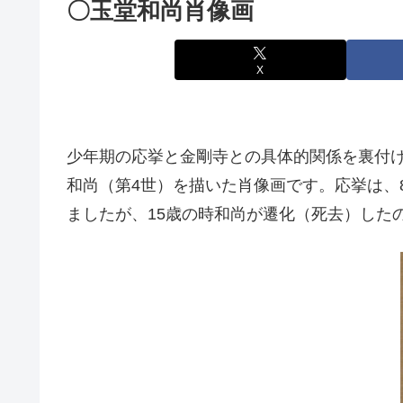
〇玉堂和尚肖像画
X
少年期の応挙と金剛寺との具体的関係を裏付け
和尚（第4世）を描いた肖像画です。応挙は、
ましたが、15歳の時和尚が遷化（死去）した