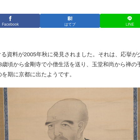
Facebook
はてブ
LINE
る資料が2005年秋に発見されました。それは、応挙
8歳頃から金剛寺で小僧生活を送り、玉堂和尚から禅の
のを期に京都に出たようです。