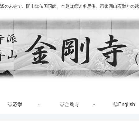
派の末寺で、開山は仏国国師、本尊は釈迦牟尼佛。画家圓山応挙との縁
◎応挙
◎金剛寺
◎English