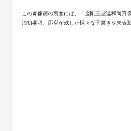
この肖像画の裏面には、「金剛玉堂連和尚真
治初期頃、応挙が残した様々な下書きや未表