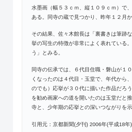
水墨画（幅５３ｃｍ、縦１０９ｃｍ）で
ある。同寺の蔵で見つかり、昨年１２月
その結果、佐々木館長は「裏書きは筆跡
挙の写生の特徴が非常によく表れている
う」とみる。
同寺の伝承では、６代目住職・磐山が１
くなったのは４代目・玉堂で、年代から
のでも）応挙が３０代に描いた作品だろ
を勧め画家への道を開いたのは玉堂だと
寺と、少年期の応挙との深いつながりを
引用元：京都新聞(夕刊) 2006年(平成18年) 