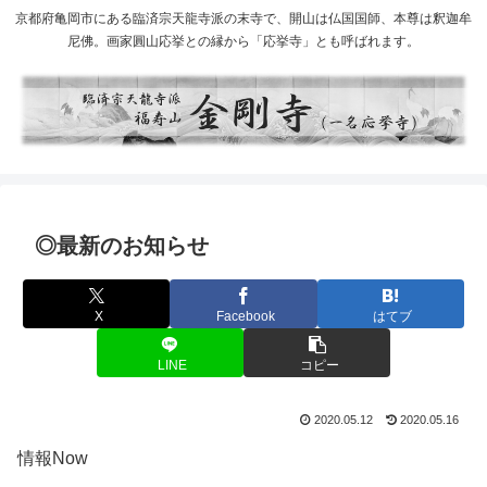
京都府亀岡市にある臨済宗天龍寺派の末寺で、開山は仏国国師、本尊は釈迦牟
尼佛。画家圓山応挙との縁から「応挙寺」とも呼ばれます。
◎最新のお知らせ
X
Facebook
はてブ
LINE
コピー
2020.05.12
2020.05.16
情報Now