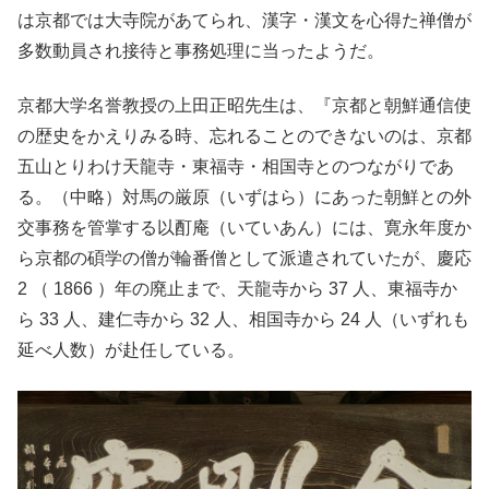
は京都では大寺院があてられ、漢字・漢文を心得た禅僧が
多数動員され接待と事務処理に当ったようだ。
京都大学名誉教授の上田正昭先生は、『京都と朝鮮通信使
の歴史をかえりみる時、忘れることのできないのは、京都
五山とりわけ天龍寺・東福寺・相国寺とのつながりであ
る。（中略）対馬の厳原（いずはら）にあった朝鮮との外
交事務を管掌する以酊庵（いていあん）には、寛永年度か
ら京都の碩学の僧が輪番僧として派遣されていたが、慶応
2 （ 1866 ）年の廃止まで、天龍寺から 37 人、東福寺か
ら 33 人、建仁寺から 32 人、相国寺から 24 人（いずれも
延べ人数）が赴任している。