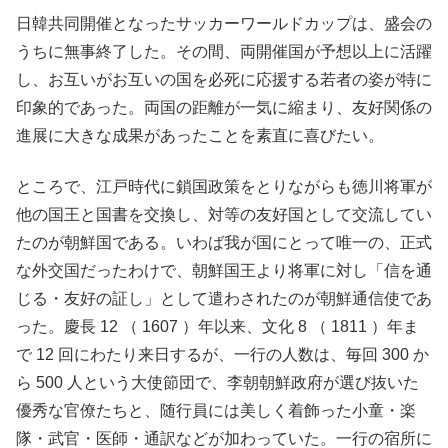
日韓共同開催となったサッカーワールドカップは、盛会の
うちに無事終了した。その間、両開催国が予想以上に活躍
し、お互いがお互いの国を必死に応援する若者の姿が特に
印象的であった。両国の距離が一気に縮まり、友好関係の
進展に大きな成果があったことを素直に喜びたい。
ところで、江戸時代に鎖国政策をとりながらも徳川将軍が
他の国王と国書を交換し、対等の友好国として交流してい
たのが朝鮮国である。いわば我が国にとって唯一の、正式
な外交国だったわけで、朝鮮国王より将軍に対し「信を通
じる・友好の証し」として遣わされたのが朝鮮通信使であ
った。慶長 12 （ 1607 ）年以来、文化 8 （ 1811 ）年ま
で 12 回にわたり来日するが、一行の人数は、毎回 300 か
ら 500 人という大使節団で、李朝朝鮮政府が選び抜いた
優秀な官僚たちと、随行員には美しく着飾った小童・楽
隊・武官・医師・通訳などが加わっていた。一行の宿所に