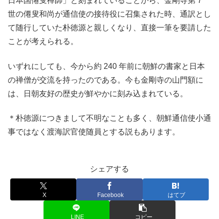
日本国僊叟禅師」と刻まれていることから、金剛寺第 7
世の僊叟和尚が通信使の接待役に召集された時、通訳とし
て随行していた朴徳源と親しくなり、直接一筆を要請した
ことが考えられる。
いずれにしても、今から約 240 年前に朝鮮の書家と日本
の禅僧が交流を持ったのである。今も金剛寺の山門額に
は、日朝友好の歴史が鮮やかに刻み込まれている。
＊朴徳源につきまして不明なことも多く、朝鮮通信使小通
事ではなく渡海訳官使随員とする説もあります。
シェアする
X
Facebook
はてブ
LINE
コピー