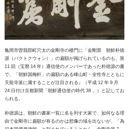
亀岡市曽我部町穴太の金剛寺の楼門に「金剛窟 朝鮮朴徳
源（パクトクウォン）」の扁額が掲げられているのも、第
11 回（宝暦 14 年）通信使のメンバーであった朴徳源の書
で、「朝鮮国梅軒」の扁額のある峰山町・全性寺とともに
天龍寺派に属することが注目される』（平成 12 年 9 月
24 日付け京都新聞「朝鮮通信使の時代 38 」）と記してお
られる。
朴徳源は、朝鮮の書家一覧に名を列す大家で、如何なる理
由で金剛寺に扁額が有るのかは想像の域を出ないが、「為