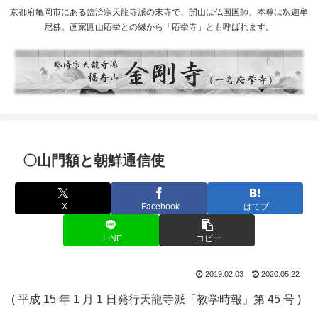
京都府亀岡市にある臨済宗天龍寺派の末寺で、開山は仏国国師、本尊は釈迦牟
尼佛。画家圓山応挙との縁から「応挙寺」とも呼ばれます。
〇山門額と朝鮮通信使
X
Facebook
はてブ
LINE
コピー
2019.02.03
2020.05.22
( 平成 15 年 1 月 1 日発行天龍寺派「教学時報」第 45 号 )