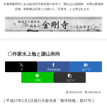
京都府亀岡市にある臨済宗天龍寺派の末寺で、開山は仏国国師、本尊は釈迦牟
尼佛。画家圓山応挙との縁から「応挙寺」とも呼ばれます。
〇作家水上勉と譲山和尚
X
Facebook
はてブ
LINE
コピー
2019.02.03
2020.06.01
( 平成17年1月1日発行天龍寺派「教学時報」第47号 )