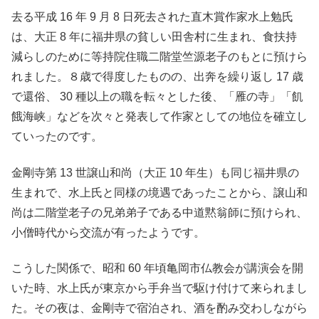
去る平成 16 年 9 月 8 日死去された直木賞作家水上勉氏
は、大正 8 年に福井県の貧しい田舎村に生まれ、食扶持
減らしのために等持院住職二階堂竺源老子のもとに預けら
れました。８歳で得度したものの、出奔を繰り返し 17 歳
で還俗、 30 種以上の職を転々とした後、「雁の寺」「飢
餓海峡」などを次々と発表して作家としての地位を確立し
ていったのです。
金剛寺第 13 世譲山和尚（大正 10 年生）も同じ福井県の
生まれで、水上氏と同様の境遇であったことから、譲山和
尚は二階堂老子の兄弟弟子である中道黙翁師に預けられ、
小僧時代から交流が有ったようです。
こうした関係で、昭和 60 年頃亀岡市仏教会が講演会を開
いた時、水上氏が東京から手弁当で駆け付けて来られまし
た。その夜は、金剛寺で宿泊され、酒を酌み交わしながら