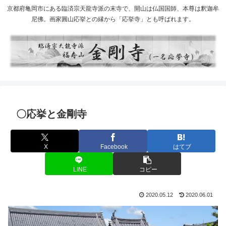
京都府亀岡市にある臨済宗天龍寺派の末寺で、開山は仏国国師、本尊は釈迦牟
尼佛。画家圓山応挙との縁から「応挙寺」とも呼ばれます。
〇応挙と金剛寺
X
Facebook
はてブ
LINE
コピー
2020.05.12
2020.06.01