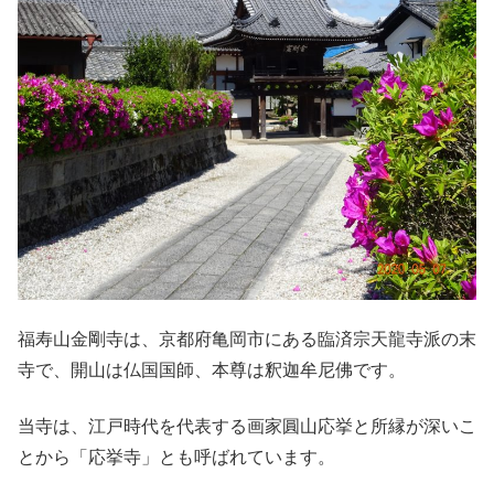
福寿山金剛寺は、京都府亀岡市にある臨済宗天龍寺派の末
寺で、開山は仏国国師、本尊は釈迦牟尼佛です。
当寺は、江戸時代を代表する画家圓山応挙と所縁が深いこ
とから「応挙寺」とも呼ばれています。