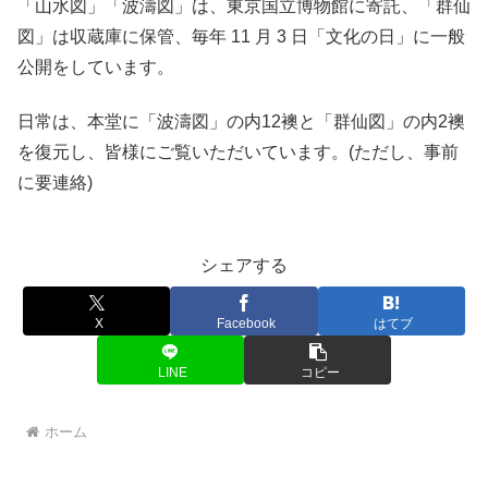
「山水図」「波濤図」は、東京国立博物館に寄託、「群仙
図」は収蔵庫に保管、毎年 11 月 3 日「文化の日」に一般
公開をしています。
日常は、本堂に「波濤図」の内12襖と「群仙図」の内2襖
を復元し、皆様にご覧いただいています。(ただし、事前
に要連絡)
シェアする
X
Facebook
はてブ
LINE
コピー
ホーム