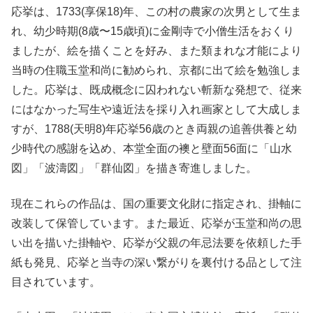
応挙は、1733(享保18)年、この村の農家の次男として生ま
れ、幼少時期(8歳〜15歳頃)に金剛寺で小僧生活をおくり
ましたが、絵を描くことを好み、また類まれな才能により
当時の住職玉堂和尚に勧められ、京都に出て絵を勉強しま
した。応挙は、既成概念に囚われない斬新な発想で、従来
にはなかった写生や遠近法を採り入れ画家として大成しま
すが、1788(天明8)年応挙56歳のとき両親の追善供養と幼
少時代の感謝を込め、本堂全面の襖と壁面56面に「山水
図」「波濤図」「群仙図」を描き寄進しました。
現在これらの作品は、国の重要文化財に指定され、掛軸に
改装して保管しています。また最近、応挙が玉堂和尚の思
い出を描いた掛軸や、応挙が父親の年忌法要を依頼した手
紙も発見、応挙と当寺の深い繋がりを裏付ける品として注
目されています。